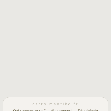
astro.mantike.fr
Qui sommes nous ?
Abonnement
Déontologie