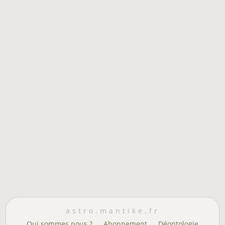
astro.mantike.fr
Qui sommes nous ?
Abonnement
Déontologie