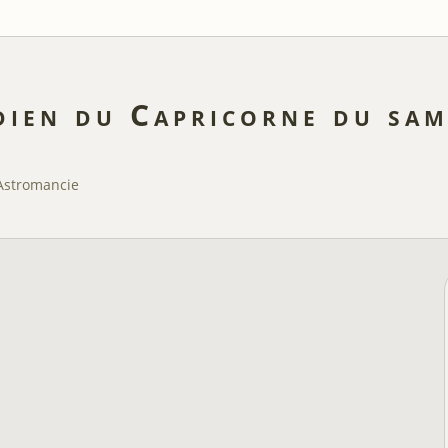
ien du Capricorne du same
Astromancie