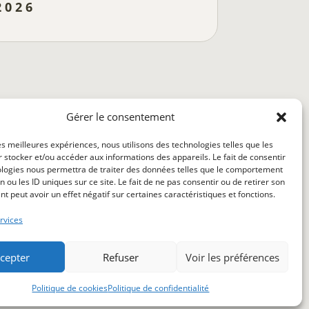
2026
Gérer le consentement
les meilleures expériences, nous utilisons des technologies telles que les
un avis médical ou à l'expertise d'un
 stocker et/ou accéder aux informations des appareils. Le fait de consentir
faire preuve de prudence lorsqu'ils
ologies nous permettra de traiter des données telles que le comportement
n ou les ID uniques sur ce site. Le fait de ne pas consentir ou de retirer son
r santé ou leur bien-être et de ne pas se
 peut avoir un effet négatif sur certaines caractéristiques et fonctions.
 leur réflexion.
rvices
cepter
Refuser
Voir les préférences
Politique de cookies
Politique de confidentialité