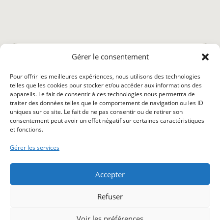
astro.mantike.fr
Gérer le consentement
Qui sommes nous ?
Abonnement
Déontologie
Pour offrir les meilleures expériences, nous utilisons des technologies
Conditions générales
Politique de confidentialité
telles que les cookies pour stocker et/ou accéder aux informations des
appareils. Le fait de consentir à ces technologies nous permettra de
Politique de cookies (UE)
Mentions légales
traiter des données telles que le comportement de navigation ou les ID
uniques sur ce site. Le fait de ne pas consentir ou de retirer son
consentement peut avoir un effet négatif sur certaines caractéristiques
et fonctions.
Ce site ne doit pas être considéré comme un substitut à
Gérer les services
un avis médical ou à l'expertise d'un professionnel. Il est
donc recommandé aux visiteurs de faire preuve de
Accepter
prudence lorsqu'ils prennent des décisions importantes
pouvant affecter leur santé ou leur bien-être et de ne pas
Refuser
se fier uniquement aux conseils astrologiques pour
orienter leur réflexion.
Voir les préférences