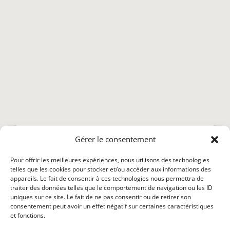
astro.mantike.fr
Gérer le consentement
Qui sommes nous ?
Abonnement
Déontologie
Pour offrir les meilleures expériences, nous utilisons des technologies
Conditions générales
Politique de confidentialité
telles que les cookies pour stocker et/ou accéder aux informations des
appareils. Le fait de consentir à ces technologies nous permettra de
Politique de cookies (UE)
Mentions légales
traiter des données telles que le comportement de navigation ou les ID
uniques sur ce site. Le fait de ne pas consentir ou de retirer son
consentement peut avoir un effet négatif sur certaines caractéristiques
et fonctions.
Ce site ne doit pas être considéré comme un substitut à