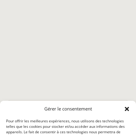
astro.mantike.fr
Gérer le consentement
Qui sommes nous ?
Abonnement
Déontologie
Pour offrir les meilleures expériences, nous utilisons des technologies
Conditions générales
Politique de confidentialité
telles que les cookies pour stocker et/ou accéder aux informations des
appareils. Le fait de consentir à ces technologies nous permettra de
Politique de cookies (UE)
Mentions légales