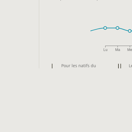
Lu
Ma
M
Pour les natifs du
L
premier décan de la
d
Balance, la quête amoureuse
Balance re
du jour invite à conjuguer le
besoin plu
désir de connexion sincère
d’harmonie
avec une prudence intuitive.
leur relati
Les influences subtiles du ciel
risque exi
rendent l’envie de séduire
de l’autre
forte, mais l’authenticité sera
parfaites.
la clef. Un moment d’échange,
chaque lie