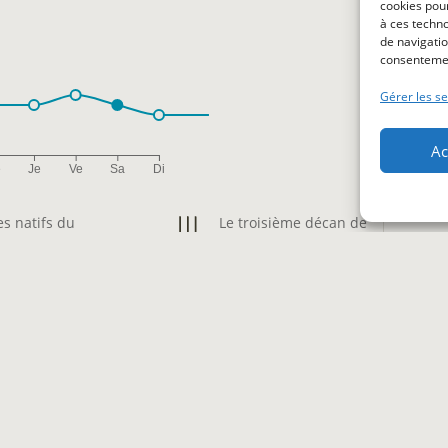
cookies pour
à ces techn
de navigatio
consentement
Gérer les se
Ac
e
Je
Ve
Sa
Di
es natifs du
Le troisième décan de
euxième décan de la
la Balance bénéficiera
ssentiront un
d’une journée propice aux
s pressant
révélations positives en
 et de stabilité dans
amour. La fluidité des
on. Toutefois, un
échanges ouvre des
ste de trop attendre
perspectives nouvelles pour
 des preuves d’amour
affermir un lien existant ou,
 Accepter que
pour les célibataires, pour
n porte ses propres
laisser émerger une belle