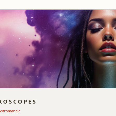
roscopes
Astromancie