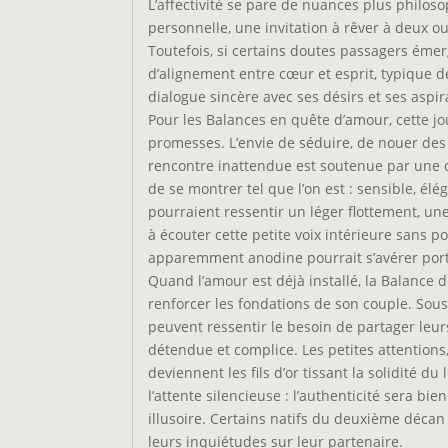
L’affectivité se pare de nuances plus philos
personnelle, une invitation à rêver à deux o
Toutefois, si certains doutes passagers émerg
d’alignement entre cœur et esprit, typique d
dialogue sincère avec ses désirs et ses aspi
Pour les Balances en quête d’amour, cette 
promesses. L’envie de séduire, de nouer de
rencontre inattendue est soutenue par une dy
de se montrer tel que l’on est : sensible, él
pourraient ressentir un léger flottement, une
à écouter cette petite voix intérieure sans p
apparemment anodine pourrait s’avérer port
Quand l’amour est déjà installé, la Balance
renforcer les fondations de son couple. Sous
peuvent ressentir le besoin de partager leu
détendue et complice. Les petites attentions,
deviennent les fils d’or tissant la solidité 
l’attente silencieuse : l’authenticité sera b
illusoire. Certains natifs du deuxième décan
leurs inquiétudes sur leur partenaire.