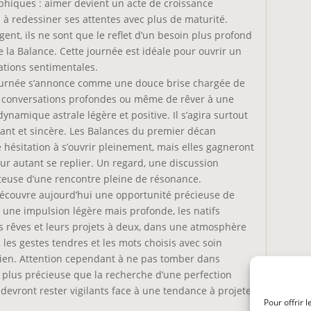
ophiques : aimer devient un acte de croissance
u à redessiner ses attentes avec plus de maturité.
ent, ils ne sont que le reflet d’un besoin plus profond
e la Balance. Cette journée est idéale pour ouvrir un
rations sentimentales.
journée s’annonce comme une douce brise chargée de
s conversations profondes ou même de rêver à une
namique astrale légère et positive. Il s’agira surtout
égant et sincère. Les Balances du premier décan
 hésitation à s’ouvrir pleinement, mais elles gagneront
our autant se replier. Un regard, une discussion
euse d’une rencontre pleine de résonance.
 découvre aujourd’hui une opportunité précieuse de
 une impulsion légère mais profonde, les natifs
rs rêves et leurs projets à deux, dans une atmosphère
 les gestes tendres et les mots choisis avec soin
du lien. Attention cependant à ne pas tomber dans
ien plus précieuse que la recherche d’une perfection
 devront rester vigilants face à une tendance à projeter
Pour offrir 