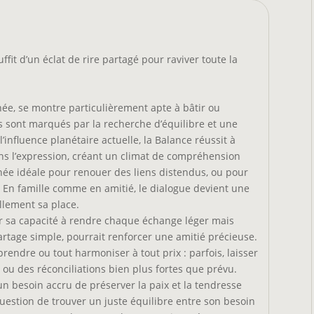
uffit d’un éclat de rire partagé pour raviver toute la
rnée, se montre particulièrement apte à bâtir ou
s sont marqués par la recherche d’équilibre et une
’influence planétaire actuelle, la Balance réussit à
ans l’expression, créant un climat de compréhension
urnée idéale pour renouer des liens distendus, ou pour
En famille comme en amitié, le dialogue devient une
llement sa place.
ar sa capacité à rendre chaque échange léger mais
artage simple, pourrait renforcer une amitié précieuse.
prendre ou tout harmoniser à tout prix : parfois, laisser
 ou des réconciliations bien plus fortes que prévu.
un besoin accru de préserver la paix et la tendresse
question de trouver un juste équilibre entre son besoin