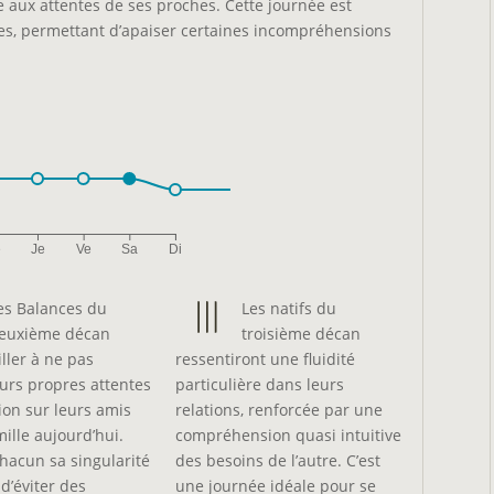
 aux attentes de ses proches. Cette journée est
es, permettant d’apaiser certaines incompréhensions
e
Je
Ve
Sa
Di
es Balances du
Les natifs du
euxième décan
troisième décan
iller à ne pas
ressentiront une fluidité
eurs propres attentes
particulière dans leurs
ion sur leurs amis
relations, renforcée par une
mille aujourd’hui.
compréhension quasi intuitive
chacun sa singularité
des besoins de l’autre. C’est
d’éviter des
une journée idéale pour se