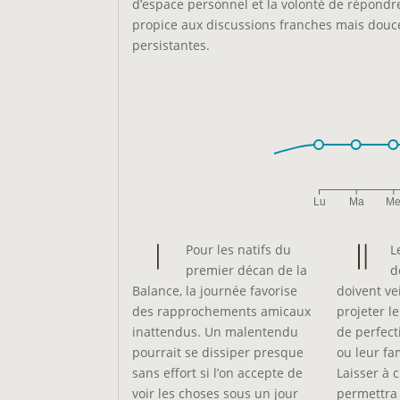
d’espace personnel et la volonté de répondre
propice aux discussions franches mais douc
persistantes.
Lu
Ma
M
Pour les natifs du
L
premier décan de la
d
Balance, la journée favorise
doivent ve
des rapprochements amicaux
projeter l
inattendus. Un malentendu
de perfect
pourrait se dissiper presque
ou leur fa
sans effort si l’on accepte de
Laisser à 
voir les choses sous un jour
permettra 