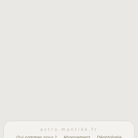
astro.mantike.fr
Qui sommes nous ?
Abonnement
Déontologie