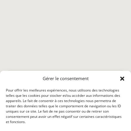
Gérer le consentement
astro.mantike.fr
Qui sommes nous ?
Abonnement
Déontologie
Pour offrir les meilleures expériences, nous utilisons des technologies
Conditions générales
Politique de confidentialité
telles que les cookies pour stocker et/ou accéder aux informations des
appareils. Le fait de consentir à ces technologies nous permettra de
Politique de cookies (UE)
Mentions légales
traiter des données telles que le comportement de navigation ou les ID
uniques sur ce site. Le fait de ne pas consentir ou de retirer son
consentement peut avoir un effet négatif sur certaines caractéristiques
et fonctions.
Ce site ne doit pas être considéré comme un substitut à